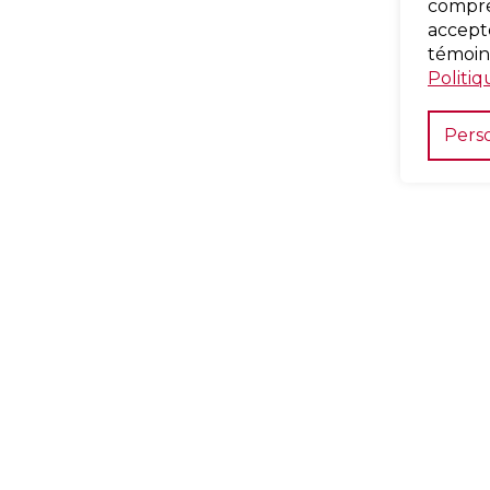
compren
accepte
témoin
Politiq
Perso